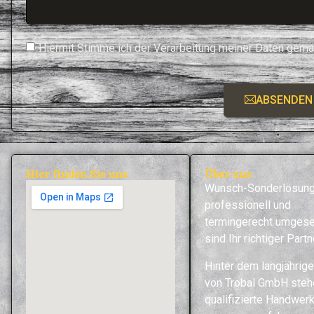
Hiermit Stimme ich der Verarbeitung meiner Daten ge
ABSENDEN
Hier finden Sie uns
Über uns
Wunsch-Sonderlösun
professionell und
termingerecht umgese
sind Ihr richtiger Partn
Hinter dem langjährige
von Trobal GmbH steh
qualifizierte Handwerk