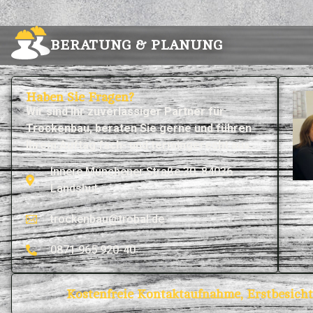
BERATUNG & PLANUNG
Haben Sie Fragen?
Wir sind Ihr zuverlässiger Partner für
Trocken­bau,
beraten Sie gerne und führen
Ihrem Auftag fach- und termingerecht aus.
Innere Münchener Straße 30, 84036
Landshut
trockenbau@trobal.de
0871 965 920-40
Kostenfreie Kontaktaufnahme, Erstbesich